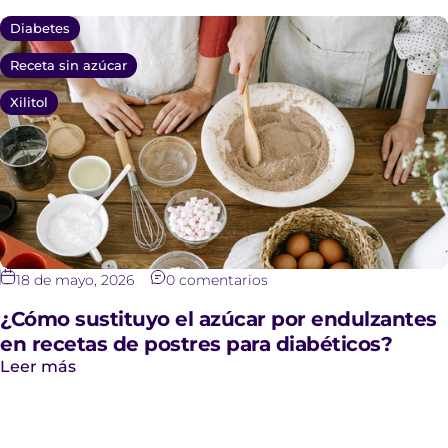
Diabetes
Receta sin azúcar
Alejandra Colchado
Seguimiento de entrega
Xilitol
oportuno
Me gustó mucho la nueva
presentación y el
seguimiento que tuve con
la entrega de mi pedido
preguntando mis
preferencias para entrega
18 de mayo, 2026
0 comentarios
¿Cómo sustituyo el azúcar por endulzantes
en recetas de postres para diabéticos?
Leer más
NANCY URIBE