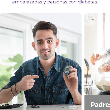
embarazadas y personas con diabetes.
Anónimo
Excelente composición
química y beneficios.
Me encantan sus
propiedades
Padres