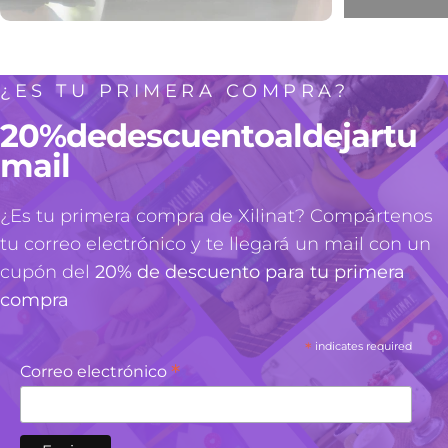
Noemi Arenmi Gutiérrez Lima
Feliz de recibir mi
Diabetes
paquete en tiempo y
¿ES TU PRIMERA COMPRA?
forma
Feliz de recibir mi paquete
en tiempo y forma.
20%
de
descuento
al
dejar
tu
mail
¿Es tu primera compra de Xilinat? Compártenos
tu correo electrónico y te llegará un mail con un
cupón del
20% de descuento para tu primera
compra
Anónimo
*
indicates required
Excelente producto y el
*
Correo electrónico
pack tiene todo lo
necesario
Excelente producto y el
pack tiene todo lo