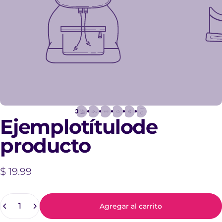
Ejemplo
título
de
producto
$ 19.99
Cantidad
Agregar al carrito