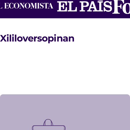
Xililovers
opinan